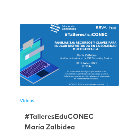
Vídeos
#TalleresEduCONEC
María Zalbidea