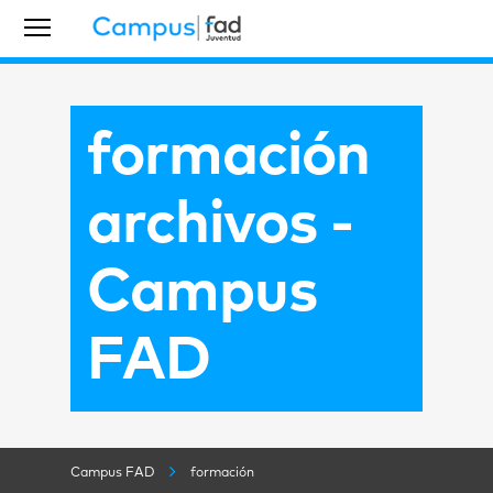
formación
archivos -
Campus
FAD
Campus FAD
formación